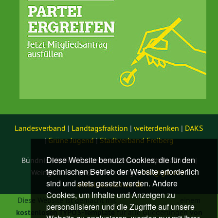
Landesverband
|
Landtagsfraktion
|
weiterdenken
|
DAKS
|
Grüne Jugend
|
Stadtverband Freiberg
Diese Website benutzt Cookies, die für den
Bündnis 90/Die Grünen Kreisverband Mittelsachsen |
technischen Betrieb der Website erforderlich
Weingasse 10 | 09599 Freiberg |
info@
gruene-
sind und stets gesetzt werden. Andere
mittelsachsen.de
Cookies, um Inhalte und Anzeigen zu
Diese Website ist gemacht mit
TYPO3 GRÜNE
, einem
personalisieren und die Zugriffe auf unsere
kostenlosen TYPO3-Template
für alle Gliederungen
von