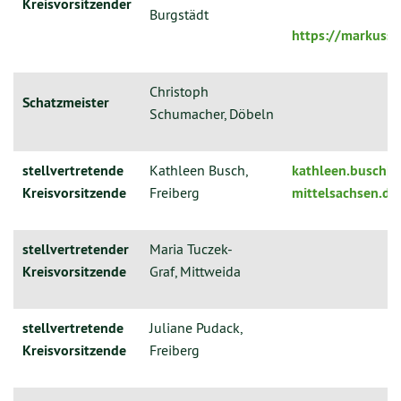
Kreisvorsitzender
Burgstädt
https://markussc
Christoph
Schatzmeister
Schumacher, Döbeln
stellvertretende
Kathleen Busch,
kathleen.busch[a
Kreisvorsitzende
Freiberg
mittelsachsen.de
stellvertretender
Maria Tuczek-
Kreisvorsitzende
Graf, Mittweida
stellvertretende
Juliane Pudack,
Kreisvorsitzende
Freiberg