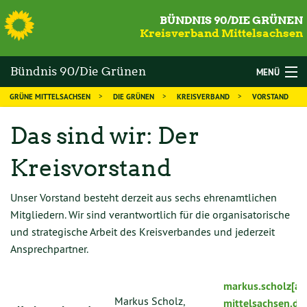
S
BÜNDNIS 90/DIE GRÜNEN
Kreisverband Mittelsachsen
Bündnis 90/Die Grünen
MENÜ
GRÜNE MITTELSACHSEN
DIE GRÜNEN
KREISVERBAND
VORSTAND
Mittelsachsen
WAHLEN
Das sind wir: Der
DIE GRÜNEN
Kreisvorstand
MANDATSTRÄGER
THEMEN
Unser Vorstand besteht derzeit aus sechs ehrenamtlichen
Mitgliedern. Wir sind verantwortlich für die organisatorische
KALENDER
und strategische Arbeit des Kreisverbandes und jederzeit
Ansprechpartner.
NEWS
MITGLIED WERDEN
markus.scholz[at
Markus Scholz,
mittelsachsen.de